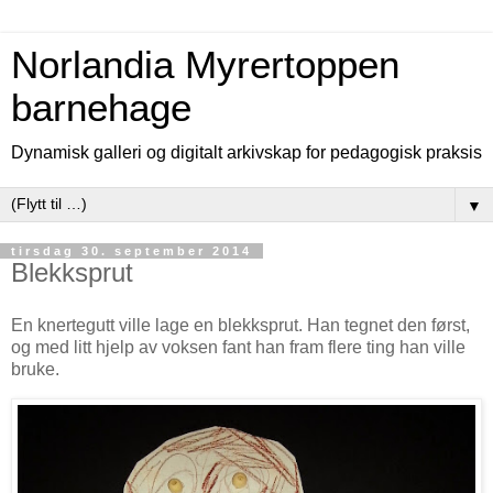
Norlandia Myrertoppen
barnehage
Dynamisk galleri og digitalt arkivskap for pedagogisk praksis
▼
tirsdag 30. september 2014
Blekksprut
En knertegutt ville lage en blekksprut. Han tegnet den først,
og med litt hjelp av voksen fant han fram flere ting han ville
bruke.